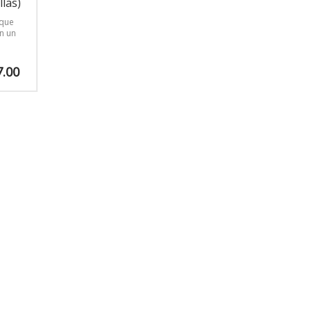
llas)
 que
on un
ntrado
Rango
7.00
t de
de
ntiene
precios:
ara
desde
$162.00
la
hasta
$207.00
 metal
tados