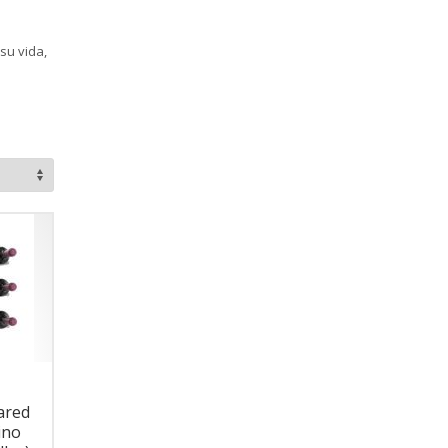
su vida,
ared
ino