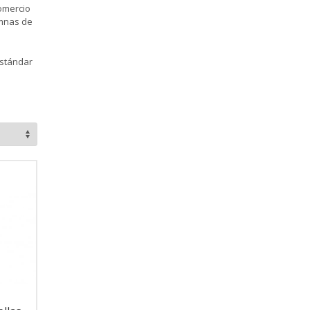
comercio
umnas de
estándar