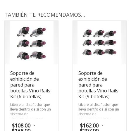
TAMBIÉN TE RECOMENDAMOS…
Soporte de
Soporte de
exhibición de
exhibición de
pared para
pared para
botellas Vino Rails
botellas Vino Rails
Kit (6 botellas)
Kit (9 botellas)
Libere al diseñador que
Libere al diseñador que
lleva dentro de sí con un
lleva dentro de sí con un
sistema de
sistema de
almacenamiento de
almacenamiento de
botellas de vino
botellas de vino
$
108.00
-
$
162.00
-
centrado en los tapones.
centrado en los tapones.
Rango
Rango
$
138.00
$
207.00