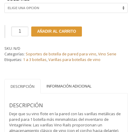
Varillas
AÑADIR AL CARRITO
metálicas
Vino
Rails
SKU:
N/D
de
Categorías:
Soportes de botella de pared para vino
,
Vino Serie
pared
Etiquetas:
1 a 3 botellas
,
Varillas para botellas de vino
para
1
botella
de
vino
INFORMACIÓN ADICIONAL
DESCRIPCIÓN
cantidad
DESCRIPCIÓN
Deje que su vino flote en la pared con las varillas metálicas de
pared para 1 botella más minimalistas del inventario de
VintageView. Las varillas Vino Rails proporcionan un
almacenamiento clásico de vino (con el corcho hacia delante),