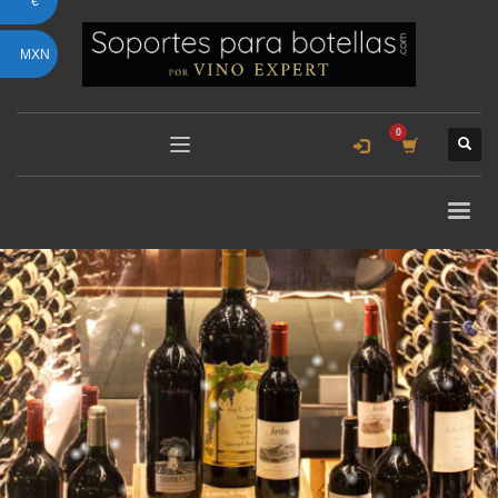
€
MXN