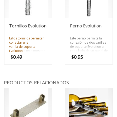
Tornillos Evolution
Perno Evolution
Estos tornillos permiten
Este perno permite la
conectar una
conexión de dos varillas
varilla de soporte
de soporte Evolution a
Evolution
a un expositor
cada lado de un panel de
final, incluyendo torres
conexión, incluyendo
$
0.49
$
0.95
de botellas de vino
torres de botellas de
Evolution, soportes de
vino Evolution, soportes
pared Evolution y
de pared y productos
productos
personalizados.
personalizados.
PRODUCTOS RELACIONADOS