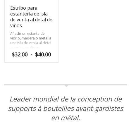
en
en
Estribo para
la
la
página
página
estantería de isla
de
de
de venta al detal de
producto
producto
vinos
Añadir un estante de
vidrio, madera o metal a
una isla de venta al detal
aporta un valioso
espacio para mostrar
Rango
$
32.00
-
$
40.00
más productos a sus
de
clientes. Disponible en
precios:
Este
dos alturas (5 cm y 15,2
desde
producto
cm) para proporcionar el
$32.00
tamaño adecuado a su
tiene
hasta
sala de exposición de
múltiples
$40.00
viñedos o tienda de
variantes.
vinos.
Las
Leader mondial de la conception de
opciones
se
supports à bouteilles avant-gardistes
pueden
elegir
en métal.
en
la