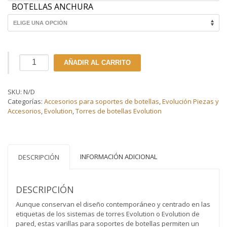
BOTELLAS ANCHURA
Varillas
AÑADIR AL CARRITO
de
soporte
para
SKU:
N/D
botellas
Categorías:
Accesorios para soportes de botellas
,
Evolución Piezas y
de
Accesorios
,
Evolution
,
Torres de botellas Evolution
vino
Serie
Evolution
cantidad
INFORMACIÓN ADICIONAL
DESCRIPCIÓN
DESCRIPCIÓN
Aunque conservan el diseño contemporáneo y centrado en las
etiquetas de los sistemas de torres Evolution o Evolution de
pared, estas varillas para soportes de botellas permiten un