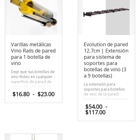
Varillas metálicas
Evolution de pared
Vino Rails de pared
12,7cm | Extensión
para 1 botella de
para sistema de
vino
soportes para
botellas de vino (3
Deje que sus botellas de
a 9 botellas)
vino floten en cualquier
superficie de pared de
La extensión para
yeso o de otro tipo. Se
soportes para botellas
fijan directamente a
Rango
$
16.80
-
$
23.00
de vino de la pared
paneles de yeso o a
de
Evolution de VintageView
superficies de madera
precios:
ofrece la flexibilidad de
Este
$
54.00
-
sin necesidad de un
instalar un expositor de
desde
Rango
$
117.00
producto
tablero de apoyo.
vino personalizado en el
$16.80
de
tiene
lateral, compartiendo un
hasta
precios:
múltiples
Este
soporte central.
$23.00
desde
variantes.
producto
$54.00
Las
tiene