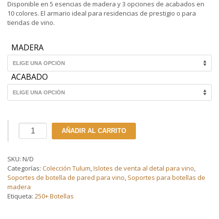
desde
Disponible en 5 esencias de madera y 3 opciones de acabados en
$1,523.3
10 colores. El armario ideal para residencias de prestigio o para
hasta
tiendas de vino.
$4,757.8
MADERA
ACABADO
Armario
AÑADIR AL CARRITO
de
botellas
Colección
SKU:
N/D
Tulum
Categorías:
Colección Tulum
,
Islotes de venta al detal para vino
,
expositor
Soportes de botella de pared para vino
,
Soportes para botellas de
triple
madera
10
Etiqueta:
250+ Botellas
columnas
(300