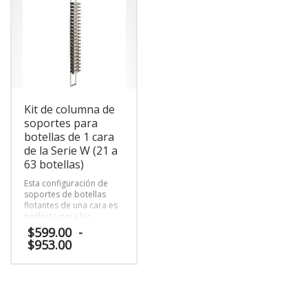
hasta
opciones
múltiples
$117.00
se
variantes.
pueden
Las
elegir
opciones
en
se
la
pueden
página
elegir
de
en
producto
Kit de columna de
la
página
soportes para
de
botellas de 1 cara
producto
de la Serie W (21 a
63 botellas)
Esta configuración de
soportes de botellas
flotantes de una cara es
perfecta para los
expositores que deben ir
$
599.00
-
contra paredes de
Rango
$
953.00
cerámica o apartarse
de
por cualquier motivo.
precios:
Este
desde
producto
$599.00
tiene
hasta