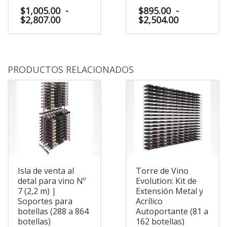
clientes encontrar la
venta al detal. Este
$
1,005.00
-
$
895.00
-
botella perfecta,
expositor independiente
Rango
Rango
$
2,807.00
$
2,504.00
mejorando así su
es una adición perfecta a
de
de
experiencia en bodegas
cualquier entorno
precios:
precios:
Este
Este
o vinotecas grandes y
minorista con espacio
desde
desde
pequeñas.
para 180 botellas.
producto
producto
$1,005.00
$895.00
tiene
tiene
hasta
hasta
múltiples
múltiples
PRODUCTOS RELACIONADOS
$2,807.00
$2,504.00
variantes.
variantes.
Las
Las
opciones
opciones
se
se
pueden
pueden
elegir
elegir
en
en
la
la
página
página
de
de
Isla de venta al
Torre de Vino
producto
producto
detal para vino Nº
Evolution: Kit de
7 (2,2 m) |
Extensión Metal y
Soportes para
Acrílico
botellas (288 a 864
Autoportante (81 a
botellas)
162 botellas)