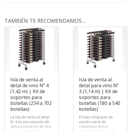
TAMBIÉN TE RECOMENDAMOS…
Isla de venta al
Isla de venta al
detal de vino Nº 4
detal para vino Nº
(1,42 m) | Kit de
3 (1,14 m) | Kit de
soportes para
soportes para
botellas (234 a 702
botellas (180 a 540
botellas)
botellas)
La isla de venta al detal
El más compacto de
Nº 4 es una solución de
nuestra serie de
almacenamiento de vino
contemporáneos
que permite a los
expositores de isla de