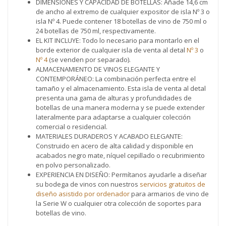
DIMENSIONES Y CAPACIDAD DE BOTELLAS: Añade 14,6 cm
de ancho al extremo de cualquier expositor de isla Nº 3 o
isla Nº 4. Puede contener 18 botellas de vino de 750 ml o
24 botellas de 750 ml, respectivamente.
EL KIT INCLUYE: Todo lo necesario para montarlo en el
borde exterior de cualquier isla de venta al detal
Nº 3
o
Nº 4
(se venden por separado).
ALMACENAMIENTO DE VINOS ELEGANTE Y
CONTEMPORÁNEO: La combinación perfecta entre el
tamaño y el almacenamiento. Esta isla de venta al detal
presenta una gama de alturas y profundidades de
botellas de una manera moderna y se puede extender
lateralmente para adaptarse a cualquier colección
comercial o residencial.
MATERIALES DURADEROS Y ACABADO ELEGANTE:
Construido en acero de alta calidad y disponible en
acabados negro mate, níquel cepillado o recubrimiento
en polvo personalizado.
EXPERIENCIA EN DISEÑO: Permítanos ayudarle a diseñar
su bodega de vinos con nuestros
servicios gratuitos de
diseño asistido por ordenador
para armarios de vino de
la Serie W o cualquier otra colección de soportes para
botellas de vino.