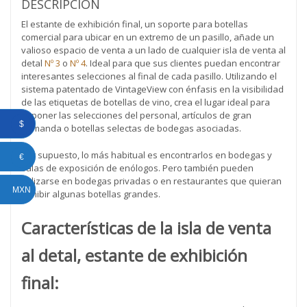
DESCRIPCIÓN
cantidad
El estante de exhibición final, un soporte para botellas
comercial para ubicar en un extremo de un pasillo, añade un
valioso espacio de venta a un lado de cualquier isla de venta al
detal
Nº 3
o
Nº 4
. Ideal para que sus clientes puedan encontrar
interesantes selecciones al final de cada pasillo. Utilizando el
sistema patentado de VintageView con énfasis en la visibilidad
de las etiquetas de botellas de vino, crea el lugar ideal para
exponer las selecciones del personal, artículos de gran
$
demanda o botellas selectas de bodegas asociadas.
Por supuesto, lo más habitual es encontrarlos en bodegas y
€
salas de exposición de enólogos. Pero también pueden
utilizarse en bodegas privadas o en restaurantes que quieran
MXN
exhibir algunas botellas grandes.
Características de la isla de venta
al detal, estante de exhibición
final: