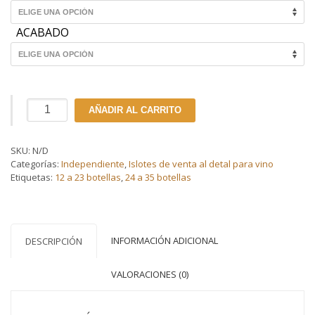
ACABADO
Isla
AÑADIR AL CARRITO
de
venta
al
SKU:
N/D
detal
Categorías:
Independiente
,
Islotes de venta al detal para vino
para
Etiquetas:
12 a 23 botellas
,
24 a 35 botellas
vino
|
Estante
de
exhibición
INFORMACIÓN ADICIONAL
DESCRIPCIÓN
final
(18
VALORACIONES (0)
a
24
botellas)