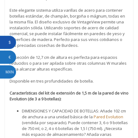
Este elegante sistema utiliza varillas de acero para contener
botellas estándar, de champán, borgoña o mágnum, todas en
la misma fila. El diseño exclusivo de VintageView permite una
instalación sólida. Utilizando soportes de acero de calidad
comercial, se puede instalar fácilmente en paredes de yeso y
superficies de madera. Perfecto para sus vinos cotidianos o
$
sus preciadas cosechas de Burdeos.
La sección de 12,7 cm de altura es perfecta para espacios
€
reducidos o para ser apilada sobre otras columnas W murales
para alcanzar alturas específicas.
MXN
Disponible en tres profundidades de botella.
Características del kit de extensión de 1,5 m de la pared de vino
Evolution (de 3 a 9 botellas):
DIMENSIONES Y CAPACIDAD DE BOTELLAS: Añade 102 cm
de anchura a una unidad básica de la
Pared Evolution
(vendida por separado). Puede contener 3, 6 o 9 botellas
de 750 ml, o 2, 4 o 6 botellas de 1,5 l (750 ml). ¿Necesita
más espacio de almacenamiento? Añada varias