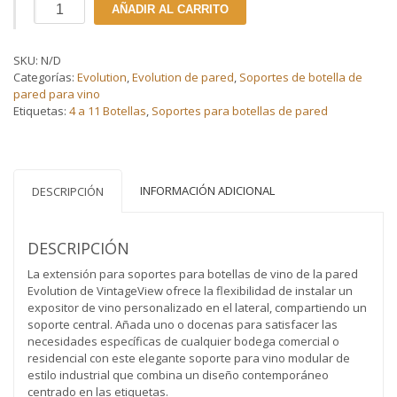
Evolution
AÑADIR AL CARRITO
de
pared
12,7cm
SKU:
N/D
|
Categorías:
Evolution
,
Evolution de pared
,
Soportes de botella de
Extensión
pared para vino
para
Etiquetas:
4 a 11 Botellas
,
Soportes para botellas de pared
sistema
de
soportes
para
botellas
INFORMACIÓN ADICIONAL
DESCRIPCIÓN
de
vino
(3
DESCRIPCIÓN
a
9
La extensión para soportes para botellas de vino de la pared
botellas)
Evolution de VintageView ofrece la flexibilidad de instalar un
cantidad
expositor de vino personalizado en el lateral, compartiendo un
soporte central. Añada uno o docenas para satisfacer las
necesidades específicas de cualquier bodega comercial o
residencial con este elegante soporte para vino modular de
estilo industrial que combina un diseño contemporáneo
centrado en las etiquetas.