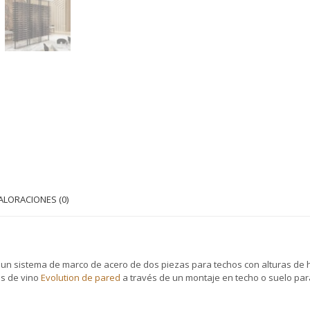
(componente
del
sistema
flotante
para
vino)
cantidad
ALORACIONES (0)
 un sistema de marco de acero de dos piezas para techos con alturas de ha
as de vino
Evolution de pared
a través de un montaje en techo o suelo par