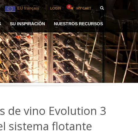
EU français
LOGIN
MY CART
S
SU INSPIRACIÓN
NUESTROS RECURSOS
s de vino Evolution 3
 sistema flotante