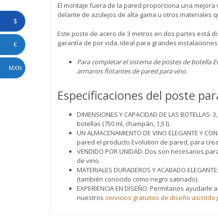
El montaje fuera de la pared proporciona una mejora v
delante de azulejos de alta gama u otros materiales q
$
Este poste de acero de 3 metros en dos partes está d
garantía de por vida. Ideal para grandes instalacione
€
Para completar el sistema de postes de botella E
MXN
armarios flotantes de pared para vino.
Especificaciones del poste par
DIMENSIONES Y CAPACIDAD DE LAS BOTELLAS: 3,05 
botellas (750 ml, champán, 1,5 l).
UN ALMACENAMIENTO DE VINO ELEGANTE Y CONTEMP
pared el producto Evolution de pared, para cre
VENDIDO POR UNIDAD: Dos son necesarios para l
de vino.
MATERIALES DURADEROS Y ACABADO ELEGANTE: Con
(también conocido como negro satinado).
EXPERIENCIA EN DISEÑO: Permítanos ayudarle a d
nuestros
servicios gratuitos de diseño asistid