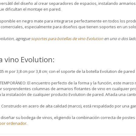
ersátil del diseño al crear separadores de espacios, instalando armarios d
ue dificultan el montaje en pared.
isponible en negro mate para integrarse perfectamente en todos los prod
s comerciales, especialmente para diseños que tienen soportes en un solo
volution, agregue
soportes para botellas de vino Evolution
en uno o dos lado
a vino Evolution:
m por 3,8 cm por 3,8 cm; con el soporte de la botella Evolution de pare
ORÁNEO: El encuentro perfecto de la forma y la función, este marco me
ar sorprendentes columnas de armarios flotantes de vino en cualquier pro
a instalación de cualquier producto Evolution de pared. Añada una cant
struido en acero de alta calidad (marco), está respaldado por una gara
iseñar su bodega de vinos, eligiendo la combinación correcta de postes d
o por ordenador
.