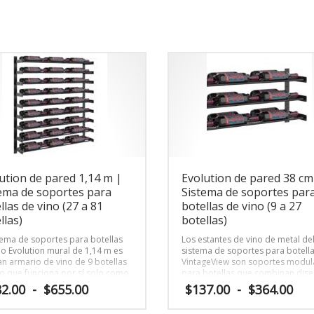
ution de pared 1,14 m |
Evolution de pared 38 cm
ema de soportes para
Sistema de soportes par
llas de vino (27 a 81
botellas de vino (9 a 27
llas)
botellas)
stema de soportes para botellas
Los estantes de vino de metal de
no Evolution mural de 1,14 m es
sistema de soportes para botell
an armario de vino de 9 botellas
VintageView son soportes modul
to que funciona por sí solo como
para botellas que combinan dise
creíble estante de exhibición de
visibilidad de las etiquetas.
Rango
Ra
2.00
-
$
655.00
$
137.00
-
$
364.00
de pared y se puede alinear con
de
de
 alturas para crear un estante de