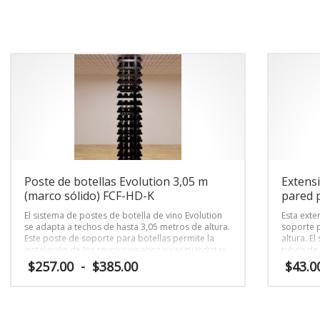
precios:
pre
Este
ición de tamaño personalizado
desde
de
o
producto
ado para su espacio.
$382.00
$1
tiene
hasta
ha
s
múltiples
$655.00
$3
s.
variantes.
Las
s
opciones
se
pueden
elegir
en
la
página
de
Poste de botellas Evolution 3,05 m
Extens
o
producto
(marco sólido) FCF-HD-K
pared p
El sistema de postes de botella de vino Evolution
Esta exte
se adapta a techos de hasta 3,05 metros de altura.
soporte p
Este poste de soporte para botellas permite la
altura. E
instalación de los revolucionarios y vanguardistas
tubos de 
soportes para botellas Evolution a través de un
por 1,5″)
Rango
$
257.00
-
$
385.00
$
43.0
montaje en techo y suelo.
comprado
de
superior 
precios:
Este
Este
desde
producto
producto
$257.00