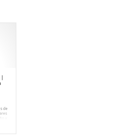
 |
a
l
as de
ares
ño y
ngo