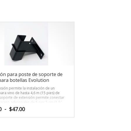
cios:
sde
37.00
sta
64.00
ión para poste de soporte de
ara botellas Evolution
nsión permite la instalación de un
ara vino de hasta 4,6 m (15 pies) de
l soporte de extensión permite conectar
acero adicionales de 5 por 5 cm (1,5″
 (cortados de postes adicionales o
Rango
0
-
$
47.00
s por separado) entre las secciones
de
e inferior del poste.
precios:
desde
$43.00