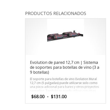
precios:
Este
Este
personalizado y adecuado para su
exhib
desde
producto
product
espacio.
adecu
$260.00
tiene
tiene
PRODUCTOS RELACIONADOS
hasta
múltiples
múltiple
$605.00
variantes.
variante
Las
Las
opciones
opcione
se
se
pueden
pueden
elegir
elegir
en
en
la
la
página
página
de
de
Evolution de pared 12,7 cm | Sistema
producto
product
de soportes para botellas de vino (3 a
9 botellas)
El soporte para botellas de vino Evolution Mural
12,7 cm (5 pulgadas) puede utilizarse solo como
una pieza adicional para bares y otros proyectos
pequeños. También se puede utilizar con otras
alturas de soportes para crear un expositor de
Rango
$
68.00
-
$
131.00
tamaño personalizado adaptado a su espacio.
de
precios:
Este
desde