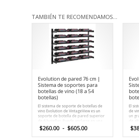
TAMBIÉN TE RECOMENDAMOS…
Evolution de pared 76 cm |
Evol
Sistema de soportes para
Sist
botellas de vino (18 a 54
bote
botellas)
bote
El sistema de soporte de botellas de
El si
vino Evolution de VintageView es un
de vi
soporte de botella de pared superior
un gr
de 6 botellas. Puede anclarse en una
de al
pared pequeña o alinearse con otras
un in
Rango
$
260.00
-
$
605.00
$
38
alturas de soporte para crear un
vino 
de
estante de exhibición de tamaño
otras