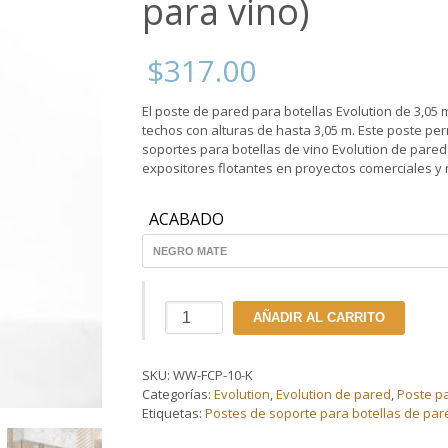
para vino)
$
317.00
El poste de pared para botellas Evolution de 3,05
techos con alturas de hasta 3,05 m. Este poste per
soportes para botellas de vino Evolution de pared
expositores flotantes en proyectos comerciales y 
ACABADO
Poste
AÑADIR AL CARRITO
para
botellas
de
SKU:
WW-FCP-10-K
vino
Categorías:
Evolution
,
Evolution de pared
,
Poste pa
Evolution
Etiquetas:
Postes de soporte para botellas de par
3
m